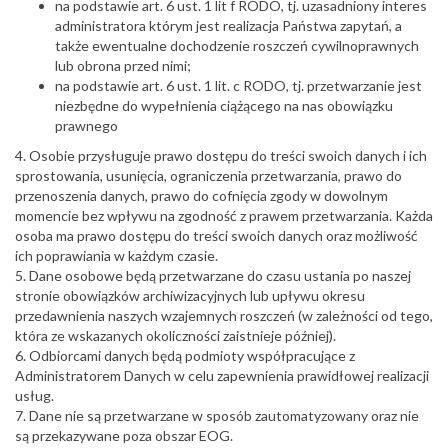
na podstawie art. 6 ust. 1 lit f RODO, tj. uzasadniony interes
administratora którym jest realizacja Państwa zapytań, a
także ewentualne dochodzenie roszczeń cywilnoprawnych
lub obrona przed nimi;
na podstawie art. 6 ust. 1 lit. c RODO, tj. przetwarzanie jest
niezbędne do wypełnienia ciążącego na nas obowiązku
prawnego
4. Osobie przysługuje prawo dostępu do treści swoich danych i ich
sprostowania, usunięcia, ograniczenia przetwarzania, prawo do
przenoszenia danych, prawo do cofnięcia zgody w dowolnym
momencie bez wpływu na zgodność z prawem przetwarzania. Każda
osoba ma prawo dostępu do treści swoich danych oraz możliwość
ich poprawiania w każdym czasie.
5. Dane osobowe będą przetwarzane do czasu ustania po naszej
stronie obowiązków archiwizacyjnych lub upływu okresu
przedawnienia naszych wzajemnych roszczeń (w zależności od tego,
która ze wskazanych okoliczności zaistnieje później).
6. Odbiorcami danych będą podmioty współpracujące z
Administratorem Danych w celu zapewnienia prawidłowej realizacji
usług.
7. Dane nie są przetwarzane w sposób zautomatyzowany oraz nie
są przekazywane poza obszar EOG.