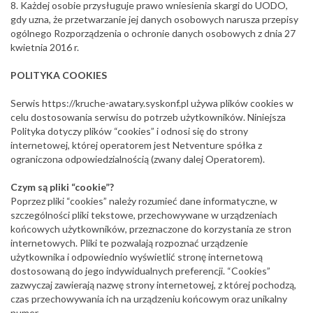
8. Każdej osobie przysługuje prawo wniesienia skargi do UODO,
gdy uzna, że przetwarzanie jej danych osobowych narusza przepisy
ogólnego Rozporządzenia o ochronie danych osobowych z dnia 27
kwietnia 2016 r.
POLITYKA COOKIES
Serwis https://kruche-awatary.syskonf.pl używa plików cookies w
celu dostosowania serwisu do potrzeb użytkowników. Niniejsza
Polityka dotyczy plików “cookies” i odnosi się do strony
internetowej, której operatorem jest Netventure spółka z
ograniczona odpowiedzialnością (zwany dalej Operatorem).
Czym są pliki “cookie”?
Poprzez pliki “cookies” należy rozumieć dane informatyczne, w
szczególności pliki tekstowe, przechowywane w urządzeniach
końcowych użytkowników, przeznaczone do korzystania ze stron
internetowych. Pliki te pozwalają rozpoznać urządzenie
użytkownika i odpowiednio wyświetlić stronę internetową
dostosowaną do jego indywidualnych preferencji. “Cookies”
zazwyczaj zawierają nazwę strony internetowej, z której pochodzą,
czas przechowywania ich na urządzeniu końcowym oraz unikalny
numer.